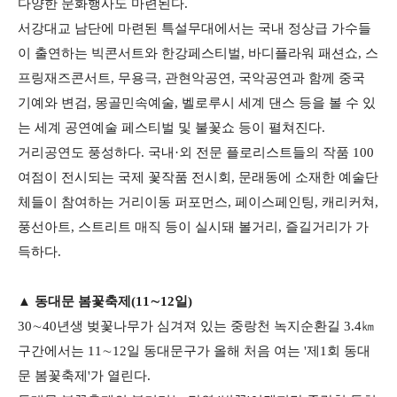
다양한 문화행사도 마련된다.
서강대교 남단에 마련된 특설무대에서는 국내 정상급 가수들
이 출연하는 빅콘서트와 한강페스티벌, 바디플라워 패션쇼, 스
프링재즈콘서트, 무용극, 관현악공연, 국악공연과 함께 중국
기예와 변검, 몽골민속예술, 벨로루시 세계 댄스 등을 볼 수 있
는 세계 공연예술 페스티벌 및 불꽃쇼 등이 펼쳐진다.
거리공연도 풍성하다. 국내·외 전문 플로리스트들의 작품 100
여점이 전시되는 국제 꽃작품 전시회, 문래동에 소재한 예술단
체들이 참여하는 거리이동 퍼포먼스, 페이스페인팅, 캐리커쳐,
풍선아트, 스트리트 매직 등이 실시돼 볼거리, 즐길거리가 가
득하다.
▲ 동대문 봄꽃축제(11∼12일)
30∼40년생 벚꽃나무가 심겨져 있는 중랑천 녹지순환길 3.4㎞
구간에서는 11∼12일 동대문구가 올해 처음 여는 '제1회 동대
문 봄꽃축제'가 열린다.