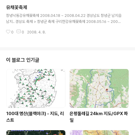
도시자연공.. 복사꽃축제 | 2008.04.19 ~ 2008.04.20 | 주문진 장덕2리 복
유채꽃축제
사.. 비단고을산꽃축제 | 2008.04.19 ~ 2008.04.20 | 군북면 산안리 일대 ..
글 내용
면천진달래민속축제 | 2008.04.19 ~ 20..
창녕낙동강유채꽃축제 2008.04.18 ~ 2008.04.22 경상남도 창녕군 남지읍
남지.. 경상도 축제 > 창녕군 축제 구리한강유채꽃축제 2008.05.16 ~ 2008.
05.19 경기도 구리시 구리한강시민공.. 경기도 축제 > 구리시 축제 제26회 제
0
0
2008. 4. 8.
주유채꽃잔치 2008.03.28 ~ 2008.03.30 제주특별자치도 서귀포시 제주..
제주도 축제 > 서귀포시 축제
이 블로그 인기글
100대 명산(블랙야크) - 지도, 리
은평둘레길 24km 지도/GPX 파
스트
일