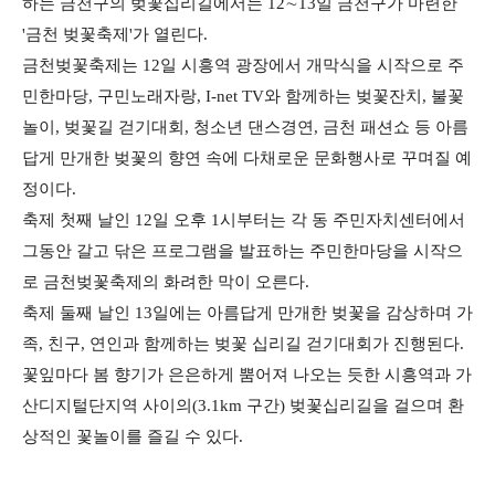
하는 금천구의 벚꽃십리길에서는 12∼13일 금천구가 마련한
'금천 벚꽃축제'가 열린다.
금천벚꽃축제는 12일 시흥역 광장에서 개막식을 시작으로 주
민한마당, 구민노래자랑, I-net TV와 함께하는 벚꽃잔치, 불꽃
놀이, 벚꽃길 걷기대회, 청소년 댄스경연, 금천 패션쇼 등 아름
답게 만개한 벚꽃의 향연 속에 다채로운 문화행사로 꾸며질 예
정이다.
축제 첫째 날인 12일 오후 1시부터는 각 동 주민자치센터에서
그동안 갈고 닦은 프로그램을 발표하는 주민한마당을 시작으
로 금천벚꽃축제의 화려한 막이 오른다.
축제 둘째 날인 13일에는 아름답게 만개한 벚꽃을 감상하며 가
족, 친구, 연인과 함께하는 벚꽃 십리길 걷기대회가 진행된다.
꽃잎마다 봄 향기가 은은하게 뿜어져 나오는 듯한 시흥역과 가
산디지털단지역 사이의(3.1km 구간) 벚꽃십리길을 걸으며 환
상적인 꽃놀이를 즐길 수 있다.