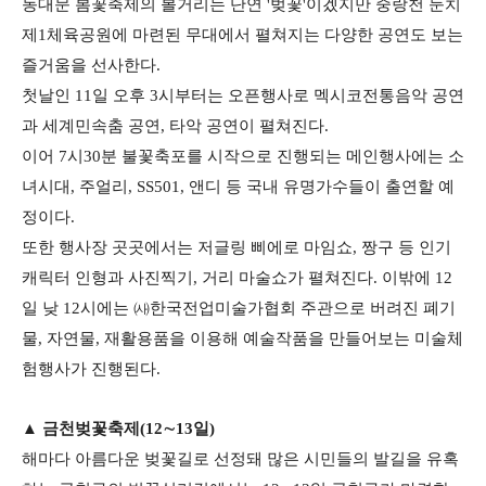
동대문 봄꽃축제의 볼거리는 단연 '벚꽃'이겠지만 중랑천 둔치
제1체육공원에 마련된 무대에서 펼쳐지는 다양한 공연도 보는
즐거움을 선사한다.
첫날인 11일 오후 3시부터는 오픈행사로 멕시코전통음악 공연
과 세계민속춤 공연, 타악 공연이 펼쳐진다.
이어 7시30분 불꽃축포를 시작으로 진행되는 메인행사에는 소
녀시대, 주얼리, SS501, 앤디 등 국내 유명가수들이 출연할 예
정이다.
또한 행사장 곳곳에서는 저글링 삐에로 마임쇼, 짱구 등 인기
캐릭터 인형과 사진찍기, 거리 마술쇼가 펼쳐진다.
이밖에 12
일 낮 12시에는 ㈔한국전업미술가협회 주관으로 버려진 폐기
물, 자연물, 재활용품을 이용해 예술작품을 만들어보는 미술체
험행사가 진행된다.
▲ 금천벚꽃축제(12∼13일)
해마다 아름다운 벚꽃길로 선정돼 많은 시민들의 발길을 유혹