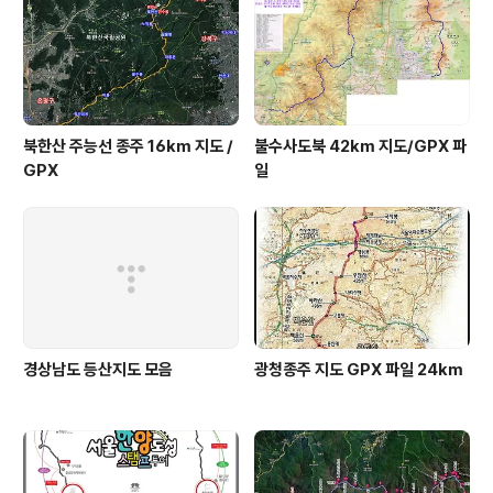
북한산 주능선 종주 16km 지도 /
불수사도북 42km 지도/GPX 파
GPX
일
경상남도 등산지도 모음
광청종주 지도 GPX 파일 24km