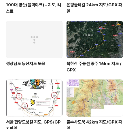
100대 명산(블랙야크) - 지도, 리
은평둘레길 24km 지도/GPX 파
스트
일
경상남도 등산지도 모음
북한산 주능선 종주 16km 지도 /
GPX
서울 한양도성길 지도, GPS/GP
불수사도북 42km 지도/GPX 파
X 파일
일