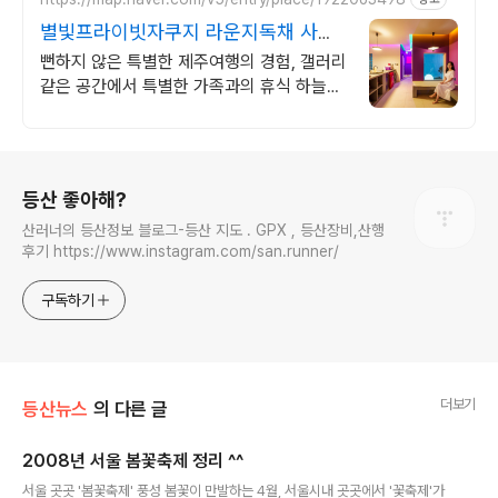
별빛프라이빗자쿠지 라운지독채 사진
보다 더좋아요. 찐 리뷰
뻔하지 않은 특별한 제주여행의 경험, 갤러리
같은 공간에서 특별한 가족과의 휴식 하늘보
며 노천 자쿠지스파, 프리미엄 인테리어, 노
래방, 대형스크린, 넓은잔디정원
로그 정보
등산 좋아해?
산러너의 등산정보 블로그-등산 지도 . GPX , 등산장비,산행
후기 https://www.instagram.com/san.runner/
구독하기
더보기
등산뉴스
의 다른 글
2008년 서울 봄꽃축제 정리 ^^
글 내용
서울 곳곳 '봄꽃축제' 풍성 봄꽃이 만발하는 4월, 서울시내 곳곳에서 '꽃축제'가