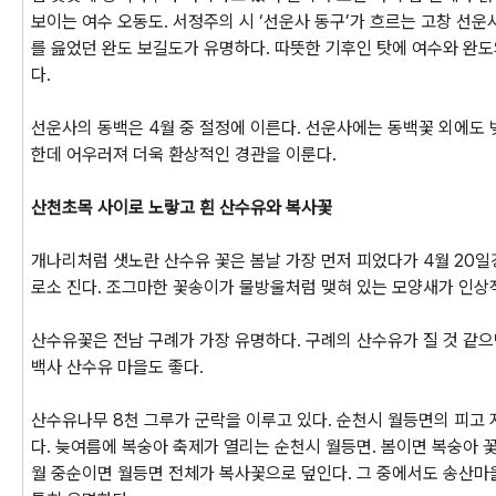
보이는 여수 오동도. 서정주의 시 ‘선운사 동구’가 흐르는 고창 선운
를 읊었던 완도 보길도가 유명하다. 따뜻한 기후인 탓에 여수와 완도
다.
선운사의 동백은 4월 중 절정에 이른다. 선운사에는 동백꽃 외에도 
한데 어우러져 더욱 환상적인 경관을 이룬다.
산천초목 사이로 노랗고 흰 산수유와 복사꽃
개나리처럼 샛노란 산수유 꽃은 봄날 가장 먼저 피었다가 4월 20일
로소 진다. 조그마한 꽃송이가 물방울처럼 맺혀 있는 모양새가 인상
산수유꽃은 전남 구례가 가장 유명하다. 구례의 산수유가 질 것 같으
백사 산수유 마을도 좋다.
산수유나무 8천 그루가 군락을 이루고 있다. 순천시 월등면의 피고 
다. 늦여름에 복숭아 축제가 열리는 순천시 월등면. 봄이면 복숭아 꽃
월 중순이면 월등면 전체가 복사꽃으로 덮인다. 그 중에서도 송산마