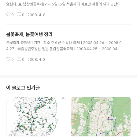
열린다. ▲ 남산벚꽃축제(9∼16일) 5일 서울시에 따르면 서울의 허파 남산의
남·북측 순환로 7.8㎞ 구간에서는 9∼16일 '벚꽃축제'가 개최된다. 이 구간에
0
0
2008. 4. 8.
는 산책로를 따라 벚나무 2100여그루가 심겨져 있으며 축제기간 중인 12∼13
일께 만개할 것으로 예상된다. 축제기간 '곤충 만들기 교실', '벚꽃나무에 소원쓰
기' 등 벚꽃길을 걸으며 즐길 수 있는 부대행사도 다채롭다. 또 13일 오전 6시에
봄꽃축제, 봄꽃여행 정리
는 중구민 한가족 걷기대회가, 14일 오후 1시엔 사회복지걷기대회가 펼쳐진다.
글 내용
16일 오전 10시에는 성베드로학교 500여명이 참여하는 장애인의 날 기념 걷
봄꽃축제 축제명 | 기간 | 장소 주왕산 수달래 축제 | 2008.04.26 ~ 2008.0
기대회도 열릴 예정이다. ▲ 어린이대공원 봄꽃축제(5일∼5월18일) 능동 ..
4.27 | 국립공원주왕산 일원 칠갑산봄꽃축제 | 2008.04.25 ~ 2008.04.30
| 지천100세공원, 고.. 한국 고양 꽃 전시회 | 2008.04.24 ~ 2008.05.08 |
0
0
2008. 4. 8.
호수공원내 고양꽃전시.. 비슬산참꽃제 | 2008.04.21 ~ 2008.04.29 | 유가
면 용봉리 산 1.. 꽃과생명의축제 | 2008.04.19 ~ 2008.04.20 | 식장산 세천
도시자연공.. 복사꽃축제 | 2008.04.19 ~ 2008.04.20 | 주문진 장덕2리 복
사.. 비단고을산꽃축제 | 2008.04.19 ~ 2008.04.20 | 군북면 산안리 일대 ..
면천진달래민속축제 | 2008.04.19 ~ 20..
이 블로그 인기글