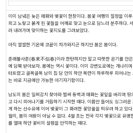
이미 남녘은 늦은 매화와 벚꽃이 한창이다. 봄꽃 여행의 절정을 이루
희고 노랗고 붉게 핀 꽃들을 어깨로 맞고 눈으로 담느라 분주하다.
러 내려가며 맞이하는 꽃지도를 그려보았다.
아직 쌀쌀한 기온에 코끝이 차가와지곤 하지만 봄은 봄이다.
춘래불사춘(春來不似春)이라 한탄하지만 말고 따뜻한 온기를 안은 
에 담뿍 받아보자. 봄에는 역시 꽃이다. 이미 강변도로에는 개나리
터트렸고 골목골목 남의 집 담 안의 하얀 목련이 하루하루 피어나는
는 바로 지금에만 가능한 아기자기함이다.
남도의 봄은 일찌감치 찾아와 벌써 동백과 매화는 꽃잎을 버리며 땅
고 다시 피어나기를 거듭하기 시작한 때다. 이름만 들어도 싱그러운
게 하는 산수유에 이어 벚꽃이 그 화려한 꽃망울을 틔우려 하고 있다
월의, 봄의 여왕이 아닐 수 없다. 4월 초는 전국 각지 벚꽃으로 유
를 열며 하얀 꽃비의 설렘을 만끽하는 때다.