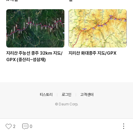
지리산 주능선 종주 32km 지도/
지리산 화대종주 지도/GPX
GPX (중산리~성삼재)
의안내
티스토리
로그인
고객센터
© Daum Corp.
2
0