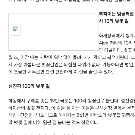
북적이는 벚꽃터널
사 10리 벚꽃 길
화개장터에서 쌍계
4㎞ 거리의 10리
얀 터널이다. 벚꽃 
월 초, 이맘 때는 사람이 워낙 많이 몰려, 차가 막히고 북적거린다.
서 가장 아름다운 벚꽃길임은 의심할 나위가 없다. 가능하다면 평일
에 조금만 서두르면 한결 편안하게 이 길을 즐길 수 있다.
섬진강 100리 벚꽃 길
하동에서 구례를 잇는 19번 국도는 100리 벚꽃길로 불린다. 섬진강
굽이굽이 벚꽃 천지다. 이 길을 잘 아는 이들은 구례군청 앞에서 문척
척면~간전면~남도대교로 이어지는 861번 지방도의 벚꽃을 귀뜸해준
리 벚꽃 길에 비해 훨씬 덜 붐비는 것도 장점이다.