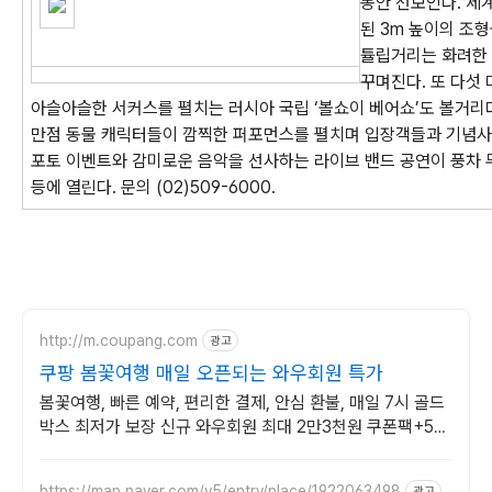
동안 선보인다. 세
된 3m 높이의 조형
튤립거리는 화려한
꾸며진다. 또 다섯
아슬아슬한 서커스를 펼치는 러시아 국립 ‘볼쇼이 베어쇼’도 볼거리
만점 동물 캐릭터들이 깜찍한 퍼포먼스를 펼치며 입장객들과 기념
포토 이벤트와 감미로운 음악을 선사하는 라이브 밴드 공연이 풍차 
등에 열린다. 문의 (02)509-6000.
http://m.coupang.com
광고
쿠팡 봄꽃여행 매일 오픈되는 와우회원 특가
봄꽃여행, 빠른 예약, 편리한 결제, 안심 환불, 매일 7시 골드
박스 최저가 보장 신규 와우회원 최대 2만3천원 쿠폰팩+5%
추가적립 혜택! 여행도 이제 쿠팡에서!
https://map.naver.com/v5/entry/place/1922063498
광고