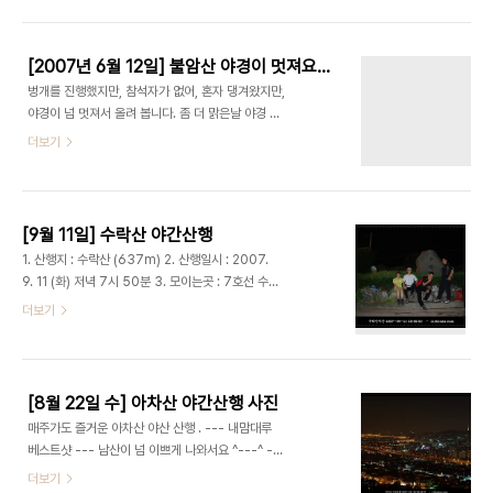
마음에 있는 듯 합니다. 먼곳에서 참석하신 파랑새
연 이 '피아노 프린세스'를 뉴에이지계의 모짜르트라
(박현주)님과 이지스(임종현)형 정말 방가웠구요. 네
평할 ..
명의 벙개장- 욕심이누나, 까만아이님, 열라맨형, 꼭
[2007년 6월 12일] 불암산 야경이 멋져요 ^+++^
미남님 간만에 뭉쳐 반가웠던 올드벙개장- 권기수형,
벙개를 진행했지만, 참석자가 없어, 혼자 댕겨왔지만,
계란말이(도태호)형,향기(정은주) 올드 멤버- 밀레
야경이 넘 멋져서 올려 봅니다. 좀 더 맑은날 야경 찍
(주명이), 하다형... 언제나 후미 담당- 백호형 마무리
으려 불암산 다시 올라갈 생각입니다 ^^ 즐거운 한주
더보기
체조 담당 - 야옹이 주희 얼굴이 크서 얼짱 - 풍미 풍
되세요 ^^ 저 멀리 북한산이 보이네요 ^^ 내 나름대루
미형의 술친구 - 발만 별처럼 이뻐서 , 발이 스타 누
가장 마음에 드는 사진 제목: 가끔은... 가끔은 아무도
나 미친개나리에서 꼬마개나리로 성공적으로 전향하
없는 밤 산에 올라 세상을 봐라보면서 생각에 잠겨보
신 신지숙 잘 삐치는 산이좋아님. ..
는 것도 좋을듯 ... 노원구와 북한산 뚜렷히 보이네요.
[9월 11일] 수락산 야간산행
북한산 성벽이 눈앞에 펼쳐지는듯 . 별내면, 남양주,
1. 산행지 : 수락산 (637m) 2. 산행일시 : 2007.
구리시와 저 멀리 한강이 보이네요. 보이세요? 서울
9. 11 (화) 저녁 7시 50분 3. 모이는곳 : 7호선 수락
과 남양주 구리시의 경계선을 이루는 수락지맥이 한
산역 1번 출구쪽 지하 매표소 만남의장소 (벤치) 진달
더보기
눈에 들어 옵니다. 저멀리 용마산부터~망우리~구릉
래능선 -> 곰바위 ->깔닥고개 -> 수락계곡 ->수락
산~태릉CC~불암산 헬기장을 따라 시경계선을 이루
산역 5. 예상 소요시간 : 순수산행시간 2시간+ 휴식
고 있습니다. 먹골역에 있는 봉화산도 가운데 이쁘게
시간 1시간 6.참석자: 삼백억,샐리누님,팡팡형님,백
자리잡고 있네요 ^^
호형님,쌍코피형님 7.날씨: 구름 맑음 팡팡님이 쏘신
[8월 22일 수] 아차산 야간산행 사진
피자 사진 한장. 팡팡님 넘 만나게 먹었습니다. 일단
매주가도 즐거운 아차산 야산 산행 . --- 내맘대루
피자 먹고 출발 샐리누님과 두번째 만나는 쌍코피님.
베스트샷 --- 남산이 넘 이쁘게 나와서요 ^---^ --
쌍코피님 아직 등산에 익숙하지 않아, 등산이 힘드셔
--- 시작합니다 ------ 저 멀리 북한산능선이 보이
더보기
요. 힘들지만 열심히 올라가는 모습 보기 좋았습니다.