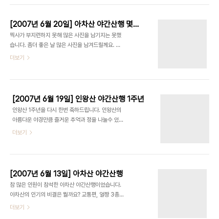
먹었습니다. 산을 좋아하는 산우님들을 만나서 반가
웠습니다. " 산을 사랑하는 마음, 산우를 배려하는 마
[2007년 6월 20일] 아차산 야간산행 몇장...
음, 산 앞에서 겸손한 마음" 항상 변하지 말자고요. -
찍사가 부지런하지 못해 많은 사진을 남기지는 못했
-- 자 시작합니다 --- 불암산 공원에서 불암산 정상
습니다. 좀더 좋은 날 많은 사진을 남겨드릴께요. 즐
작은 슬랩구간에서 안개의 모습을 담아보았습니다.
거운 산행이었습니다. 수고하신 벙개장님 그리고 멋
더보기
철모바위 폼이 잼나요 ㅎㅎ 수락산 정상 신선이 따로
진 회원님 감사합니다. ps. 외장형 스트로보 하나 질
없네 ㅎㅎ 족발과 쐬주한잔 그리고 과일도 쩝~~쩝 -
려야 하나 TT
- 안개로 못본 "불암산 야경"과 "수락산 일출" 대신
일몰을 사진으로 올려 봅니다 -- --불..
[2007년 6월 19일] 인왕산 야간산행 1주년
인왕산 1주년을 다시 한번 축하드립니다. 인왕산의
아름다운 야경만큼 즐거운 추억과 정을 나눌수 있는
인왕산 야간산행이기를 기원합니다. 참석하신 인왕
더보기
산 벙개장님과 회원님들 모두에게 감사 드립니다. 내
맘대루 베스트 샷 제목: 그들만의 행복한 파티 ---
자 시작 합니다 *^^* --- - 배경 음악 - Piano
Princess (Linda Gentille) Piano Princess라
[2007년 6월 13일] 아차산 야간산행
불리우는 'Linda Gentille'의 화려하고 기교 넘치
참 많은 인원이 참석한 아차산 야간산행이었습니다.
는 모짜르트 메들리 연주곡.... '피아노 프린세스'는
아차산의 인기의 비결은 뭘까요? 교통편, 얼짱 3총
그 화려한 기교에 있어 자타가 공인하는 인스트루멘
사, 신호등 삼자매, 멋진 벙개장들, 멋진 야경... 제 생
더보기
털 계의 절대적인 존재이다. 뉴에이지의 베토벤이 '야
각에는 멋진 야경을 보면서 즐거움을 공유할수 있는
니'이고 뉴에이지의 슈베르트가 '데이빗 란쯔'라면 단