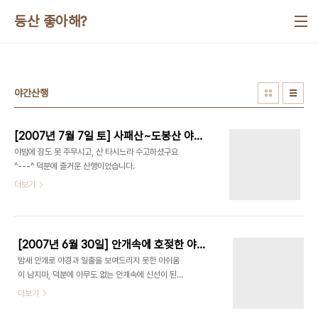
본문 바로가기
등산 좋아해?
야간산행
[2007년 7월 7일 토] 사패산~도봉산 야간 산행
야밤에 잠도 못 주무시고, 산 타시느라 수고하셨구요
^---^ 덕분에 즐거운 산행이었습니다.
더보기
[2007년 6월 30일] 안개속에 호젖한 야간산행 불암산~수락산
밤새 안개로 야경과 일출을 보여드리지 못한 아쉬움
이 남지마, 덕분에 아무도 없는 안개속에 신선이 된듯
한 호젖한 산행이어서 좋았습니다. 참석하신 산새소
더보기
리님 흑초산랑님 반가웠습니다. 준비해 주신 음식들
제육, 파전,각종과일과 솔방울로 담는 쐬주 넘 맛있게