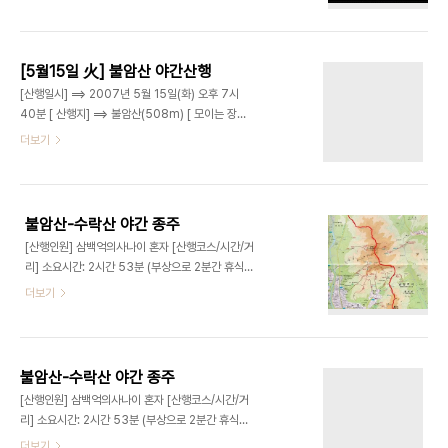
네요 ^^ 남산, 북한산, 중량천이 한눈에 들어 옵니다.
진달래능선에 새로 설치된 밧줄? 등산객의 안전을 위
삼각대가 없는 관계루 iso를 넘 높인듯 TT 사진 찍
해 설치되었겠지만, 자연은 자연 그대루가 아름다운
으라 수고하시는 누굴까형님 한장. 한강의 S라인 이
것 같아..
거 이거 요셉피아 형수님이 보면 ㅋㅋ 떨린다 떨려
[5월15일 火] 불암산 야간산행
~~ 배경이 ㅎㅎ 손각대루 향기누나 한장. 나름 잘 나
[산행일시] ==> 2007년 5월 15일(화) 오후 7시
온듯. 와~~~~~우 불쇼
40분 [ 산행지] ==> 불암산(508m) [ 모이는 장소]
==> 상계역 1번출구에서 모임 [ 산행코스 ] 불암산공
더보기
원-전망바위-불암산정산- 배트민턴장- 불암산공원
[소요시간] 2시간 20분 정도 [날씨] 흐리지만 산행
하기 좋음 [벙개장] 삼백억의사나이(조경호) [참석
자] 5명 삼백억의사나이(조경호) 포즈(소선미)
불암산-수락산 야간 종주
[산행인원] 삼백억의사나이 혼자 [산행코스/시간/거
리] 소요시간: 2시간 53분 (부상으로 2분간 휴식+
3분간 알바+사진 찍는 시간 포함) 8:13분 시작
더보기
~11:06분 종료 총거리: 18 km 한맥마라톤전국연합
회 대회 코스와 일치. 코스 : 중계동청록약수터~불암
산~수락산~의정부동막골 [페이스] 내일도 장거리 산
행이 있는 관계로, 무리하지 않고 살짝 뛰다 빨리 걷
불암산-수락산 야간 종주
다를 반복함. [날씨] 흐리고 바람 조금 달리기에는 최
[산행인원] 삼백억의사나이 혼자 [산행코스/시간/거
상 [노면상태] 수락산 ㅋ?능선 부분은 녹기 시작하면
리] 소요시간: 2시간 53분 (부상으로 2분간 휴식+
서 진흙도 많고 미끄러움. 나머지 구간은 좋음. [주의
3분간 알바+사진 찍는 시간 포함) 8:13분 시작
더보기
사항] * 기차바위에서 실수로 자빠져서 팔에 타박상