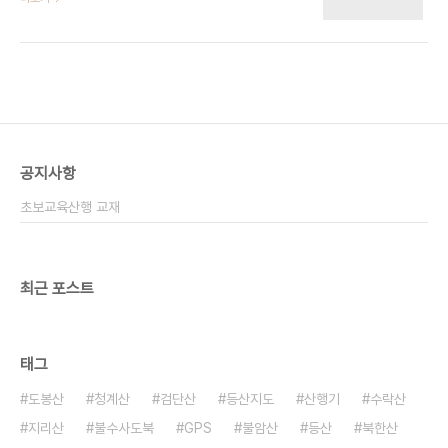
~11:06분 종료 총거리: 18 km 한맥마라톤전국연합
밧줄 꼭 잡고 다녀야 큰 부상을 예방할수 있음. * 야
회 대회 코스와 일치. 코스 : 중계동청록약수터~불암
간산행시 예비건전지는 필참할것, 시야확보가 안되
산~수락산~의정부동막골 [페이스] 내일도 장거리 산
어서 무지 애 먹음. [산행코스지도]..
행이 있는 관계로, 무리하지 않고 살짝 뛰다 빨리 걷
다를 반복함. [날씨] 흐리고 바람 조금 달리기에는 최
상 [노면상태] 수락산 ㅋ?능선 부분은 녹기 시작하면
서 진흙도 많고 미끄러움. 나머지 구간은 좋음. [주의
사항] * 기차바위에서 실수로 자빠져서 팔에 타박상
공지사항
밧줄 꼭 잡고 다녀야 큰 부상을 예방할수 있음. * 야
간산행시 예비건전지는 필참할것, 시야확보가 안되
초보교육산행 교재
어서 무지 애 먹음. [산행코스지도]..
최근 포스트
태그
도봉산
청계산
검단산
등산지도
산행기
수락산
지리산
불수사도북
GPS
불암산
등산
북한산