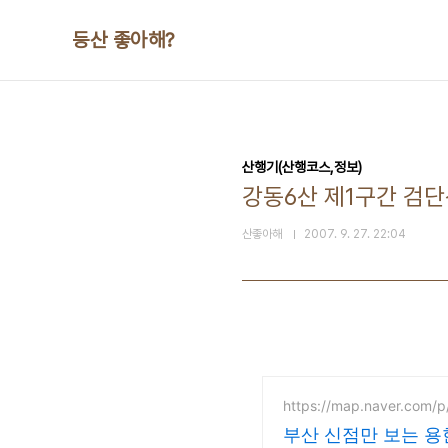
본문 바로가기
등산 좋아해?
산행기(산행코스,정보)
강동6산 제1구간 검
산좋아해
2007. 9. 27. 22:04
https://map.naver.com/
부산 신점만 보는 용