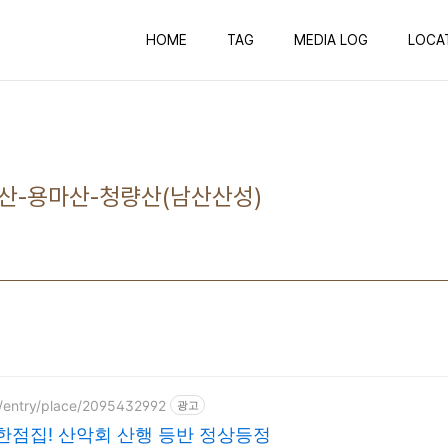
HOME
TAG
MEDIA LOG
LOCA
단산-용마산-청량산(남산산성)
p/entry/place/2095432992
광고
한점집! 산악회 산행 등반 정상등정