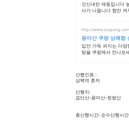
갓신내린 애동입니다 
사가 나옵니다 향만 켜
http://www.coupang.co
용마산 쿠팡 상쾌함
입안 가득 퍼지는 다양
탕을 쿠팡에서 만나보세
산행인원 :
삼백억 혼자
산행지:
검단산-용마산-청량산
총산행시간: 순수산행시간 4