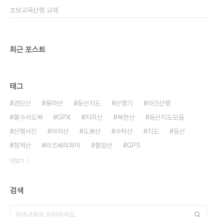
초보교육산행 교재
최근 포스트
태그
검단산
용마산
등산지도
산행기
야간산행
불수사도북
GPX
지리산
북한산
등산지도모음
산행사진
아차산
도봉산
수락산
지도
등산
청계산
라즈베리파이
불암산
GPS
더보기
검색