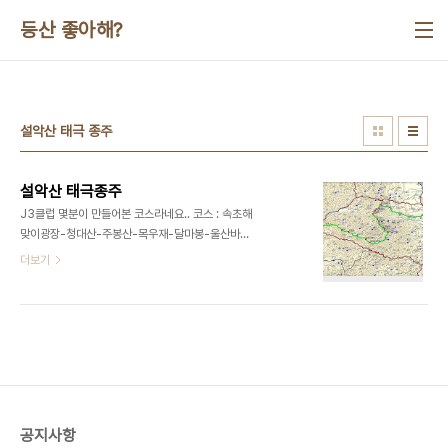
본문 바로가기
등산 좋아해?
설악산 태극 종주
설악산 태극종주
J3클럽 몇분이 만들어본 코스라네요.. 코스 : 속초해
맞이광장-청대산-주봉산-목우재-달마봉-울산바
위-미시령갈림길-황철봉-마등령-공룡능선-대청-
더보기
중청-귀때기청-대승령-안산-910봉-한계리 거리 :
도상거리 52km, 실거리 58km 자세한 산행기:
http://www3.okmountain.com/travel_kboard/board.html?
m=view&mode=&num=43847&code=1&pg=1&col=subject&sw=%BC%B3
공지사항