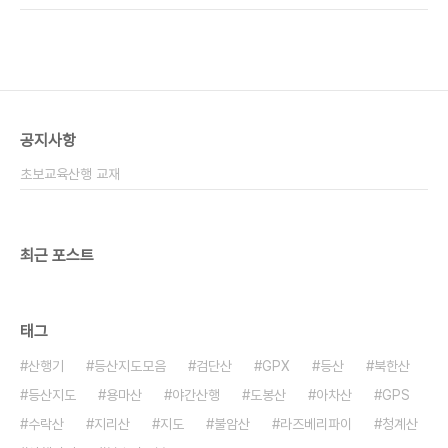
다. 역시 특전사 군바리 정신 대단합니다. 조금 다리
(권기수) - 하산 도중 무릎의 통증을 느끼셨다고 하
가 아파 보이시던데 괜찮으시죠?다른 산행에서도 또
는데, 산행 끝까지 책임감을 갖고 진행해주셔서 감사
만나요. 양..
합니다. 제임스(김범용) - 힘든산행 묵묵히 후미를
봐주시고, 산우분들 따뜻하게 챙겨주시는 모습 너무
보기 좋았습니다. 하느라래(김준호) - 하느라래님 일
단은 오래만에 만나서 방가웠습니다. 합류를 위해 2
공지사항
시간짜리 를 한시간에 주파하시느라 수고하셨습니
다. 역시 특전사 군바리 정신 대단합니다. 조금 다리
초보교육산행 교재
가 아파 보이시던데 괜찮으시죠?다른 산행에서도 또
만나요. 양..
최근 포스트
태그
산행기
등산지도모음
검단산
GPX
등산
북한산
등산지도
용마산
야간산행
도봉산
아차산
GPS
수락산
지리산
지도
불암산
라즈베리파이
청계산