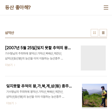
본문 바로가기
등산 좋아해?
삼악산
[2007년 5월 25일]잊지 못할 추억의 몽가불계삼(등) 종주산행
기수형님의 주최하에 몽덕산.가덕산,북배산,계관산,
삼악산(등선봉)의 능선을 이어 이동하는 능선종주 산
행이었습니다. AS 산행이었는데, 나름 정석대루 완
더보기
주하여 기분이 시원합니다. 당일 종주로써는 힘든 코
스이었는데, 참석하신 모든 분들 수고하셨구요. 기수
(권기수) - 하산 도중 무릎의 통증을 느끼셨다고 하
는데, 산행 끝까지 책임감을 갖고 진행해주셔서 감사
잊지못할 추억의 몽,가,북,계,삼(등) 종주산행
합니다. 제임스(김범용) - 힘든산행 묵묵히 후미를
기수형님의 주최하에 몽덕산.가덕산,북배산,계관산,
봐주시고, 산우분들 따뜻하게 챙겨주시는 모습 너무
삼악산(등선봉)의 능선을 이어 이동하는 능선종주 산
보기 좋았습니다. 하느라래(김준호) - 하느라래님 일
행이었습니다. AS 산행이었는데, 나름 정석대루 완
더보기
단은 오래만에 만나서 방가웠습니다. 합류를 위해 2
주하여 기분이 시원합니다. 당일 종주로써는 힘든 코
시간짜리 를 한시간에 주파하시느라 수고하셨습니
스이었는데, 참석하신 모든 분들 수고하셨구요. 기수