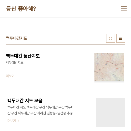
본문 바로가기
등산 좋아해?
백두대간지도
백두대간 등산지도
백두대간지도
더보기
백두대간 지도 모음
백두대간 지도 백두대간 구간 백두대간 구간 백두대
간 구간 백두대간 구간 지리산 천황봉-명선봉 추풍
령-용문산-큰재 죽령-소백산-고치령 대관령-노인
더보기
봉-진고개 명선봉-성삼재-만복대 큰재-백학산-신
의터재 고치령-마구령-선달산 진고개-두로봉-구룡