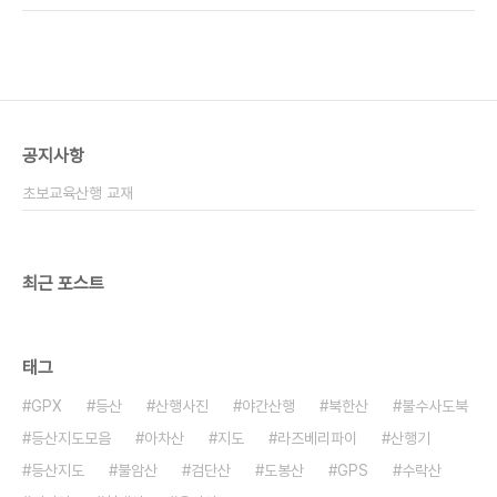
령 만복대-수정봉-여원재 신의터재-화령재-갈령 선
달산-도래기재-구룡산 구룡령-갈전곡봉-조침령 여
원재-사치재-복성이재 갈령-속리산-늘재 구룡산-
태백산-화방재 조침령-점봉산-한계령 복성이재-봉
화산-중재 늘재-대야산-버리미기재 화방재-함백
산-피재 한계령-설악산-미시령 중재-백운산-육십
공지사항
령 버리미기재-희양산-이화령 피재-건의령-덕항산
미시령-마산봉-진부령 육십령-남덕유산-백암봉 이
초보교육산행 교재
화령-부봉-하늘재 덕항산-큰재-댓재 마산-진부 상
세약도 백암봉-신풍령-덕산재 하늘재-대미산-찻갓
재 댓재..
최근 포스트
태그
GPX
등산
산행사진
야간산행
북한산
불수사도북
등산지도모음
아차산
지도
라즈베리파이
산행기
등산지도
불암산
검단산
도봉산
GPS
수락산