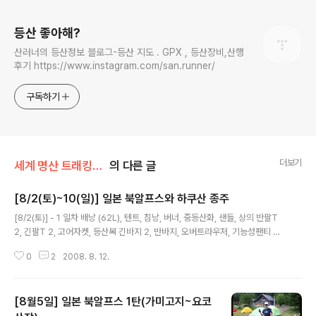
로그 정보
등산 좋아해?
산러너의 등산정보 블로그-등산 지도 . GPX , 등산장비,산행
후기 https://www.instagram.com/san.runner/
구독하기
더보기
세계 명산 트래킹/일본북알프스
의 다른 글
[8/2(토)~10(일)] 일본 북알프스와 하쿠산 종주
글 내용
[8/2(토)] - 1 일차 배낭 (62L), 텐트, 침낭, 버너, 중등산화, 샌들, 상의 반팔T
2, 긴팔T 2, 고어자켓, 등산복 긴바지 2, 반바지, 오버트라우저, 기능성팬티 3,
등산용 양말 6, 장갑, 스포츠타월 2, 선글라스, 스틱 1개, 랜턴, 수통 1L, 다용도
0
2
2008. 8. 12.
칼, 압박붕대, 수지침, 지도, 나침반, 디지털카메라, 태극기, 2030깃발, 선크림,
휴지, 개인 기록도구, 비타민C, 건자두, 초코렛, 오징어포, 라면4개 토끼(김정
원), 마리(이미정), 삼백억의사나이(조경호), 제니(박선미), 전데요(조을영), 레
[8월5일] 일본 북알프스 1탄(가미고지~요코
인보우(여성순), 진배기(최진백) [시간대별 일정] 15:30 공항버스 승차 16:30