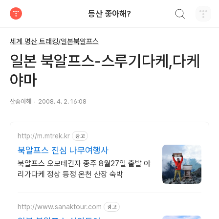
검색하기
등산 좋아해?
티스토리
세계 명산 트래킹/일본북알프스
일본 북알프스-스루기다케,다케
야마
산좋아해
2008. 4. 2. 16:08
http://m.mtrek.kr
광고
북알프스 진심 나무여행사
북알프스 오모테긴자 종주 8월27일 출발 야
리가다케 정상 등정 온천 산장 숙박
http://www.sanaktour.com
광고