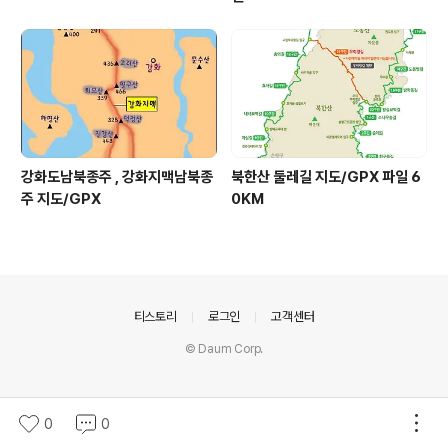
강화도남북종주 , 강화지맥남북종
북한산 둘레길 지도/GPX 파일 6
주 지도/GPX
0KM
의안내
티스토리
로그인
고객센터
© Daum Corp.
0
0