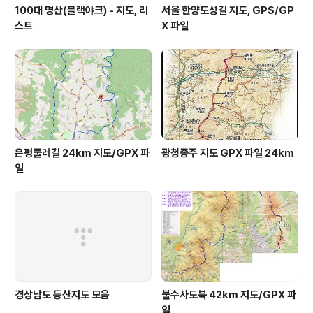
100대 명산(블랙야크) - 지도, 리
서울 한양도성길 지도, GPS/GP
스트
X 파일
은평둘레길 24km 지도/GPX 파
광청종주 지도 GPX 파일 24km
일
경상남도 등산지도 모음
불수사도북 42km 지도/GPX 파
일