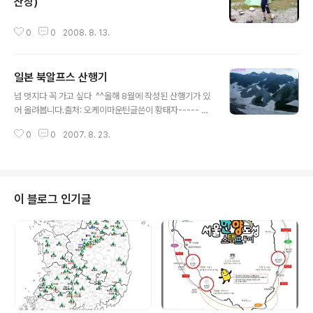
인천공항 도착 18:25 인천발 나고야행 비행기 출발 20:00 나고야 추부국제공
산장)
글 내용
항 도착 21:2..
0
0
2008. 8. 13.
일본 북알프스 산행기
글 내용
넘 멋지다 꼭 가고 싶다 ^^올해 8월에 작성된 산행기가 있
어 올려봅니다.출처: 오케이마운틴글쓴이 황태자----- 퍼
옴 -----★ 국가 정보 국명 : 일본 (Japan) 수도 : 도쿄 (T
0
0
2007. 8. 23.
okyo) 면적 : 377,800㎢ (한반도의 약1.8배 ) 인구 : 1
억 2,710 만명 (2003년 기준) 민족 : 일본인 99,4%, 한
국인 0,6% 언어 : 일본어 종교 : 伸道, 불교, 기독교 기후 :
해양성 기후, 4계절이 뚜렷한 온도차이가 있음 국교 수교
일: 1965년 12월 18일 일본은 총 국토면적 37만 7,708
이 블로그 인기글
평방Km로 한반도의 약1.8배이다. 전체 국토는 훗카이도
(北海道), 혼슈(本州), 시코쿠(四國), 쿠슈(九州) 등 4개
의 큰 섬과 약 500개의 작은 섬으로 구성되어 있는 섬나라
이다. 전체..