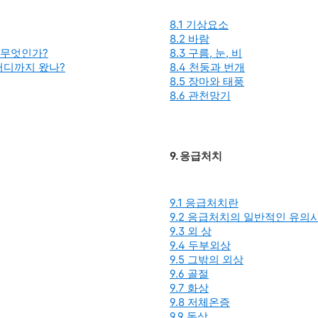
8.1 기상요소
8.2 바람
란 무엇인가?
8.3 구름, 눈, 비
은 어디까지 왔나?
8.4 천둥과 번개
8.5 장마와 태풍
8.6 관천망기
9. 응급처치
9.1 응급처치란
9.2 응급처치의 일반적인 유의
9.3 외 상
9.4 두부외상
9.5 그밖의 외상
9.6 골절
9.7 화상
9.8 저체온증
9.9 동상