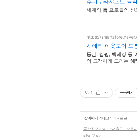
후지쿠라샤프트 공
세계의 톱 프로들의 신뢰. F
https://smartstore.nave
시에라 아웃도어 도
등산, 캠핑, 백패킹 
의 고객에게 드리는 혜택
1
구독하기
'
산이야기
' 카테고리의 다른 글
등산초보 가이드-서울근교소요
배낭 꾸리기
(0)