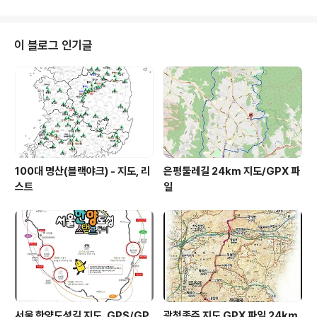
m 지점 신선봉 내려와서 있는 제주종갓집 식당이 급한일
이 생겼는지 영업단축으로 인해 마을로 2km정도 걸어가
서 내려가서 식당이용. 25km 지점 큰명산 올라가기 전 1k
이 블로그 인기글
m 정도 알바 다운받은 gps로 가면 하천이 나옴 어떻게 건
너갔지 ㅋㅋㅋ 그래서 트랭글 코스북으로 가보니 사유지로
막혀 있어서 네이버지도 이용해서 이동함. 갑산 ~ 고래산
알바하기 쉬운곳입니다. 등산객이 많지 않은 길이라 거미
줄도 있고 낙엽이 많습니다..
100대 명산(블랙야크) - 지도, 리
은평둘레길 24km 지도/GPX 파
스트
일
서울 한양도성길 지도, GPS/GP
광청종주 지도 GPX 파일 24km