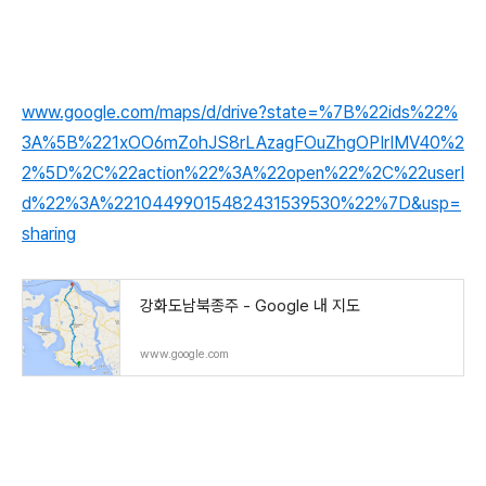
www.google.com/maps/d/drive?state=%7B%22ids%22%
3A%5B%221xOO6mZohJS8rLAzagFOuZhgOPIrIMV40%2
2%5D%2C%22action%22%3A%22open%22%2C%22userI
d%22%3A%22104499015482431539530%22%7D&usp=
sharing
강화도남북종주 - Google 내 지도
www.google.com