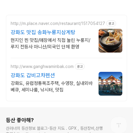
http://m.place.naver.com/restaurant/1517054127
광고
강화도 맛집 송화누룽지삼계탕
현지인 찐 맛집/매장에서 직접 눌린 누룽지/
루지 전등사 마니산/외국인 단체 환영
http://www.ganghwaminbak.com
광고
강화도 갑비고차펜션
강화도, 유럽정통목조주택, 수영장, 실내외바
베큐, 세미나룸, 낚시터, 맛집
로그 정보
등산 좋아해?
산러너의 등산정보 블로그-등산 지도 . GPX , 등산장비,산행