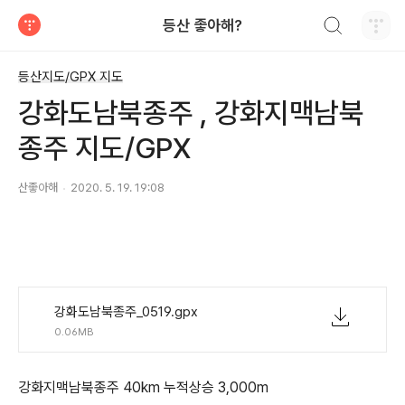
검색하기
등산 좋아해?
티스토리
등산지도/GPX 지도
강화도남북종주 , 강화지맥남북
종주 지도/GPX
산좋아해
2020. 5. 19. 19:08
강화도남북종주_0519.gpx
0.06MB
강화지맥남북종주 40km 누적상승 3,000m