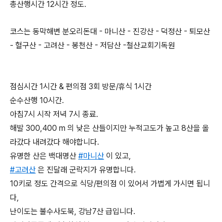
총산행시간 12시간 정도.
코스는 동막해변 분오리돈대 - 마니산 - 진강산 - 덕정산 - 퇴모산
- 혈구산 - 고려산 - 봉천산 - 저담산 -철산교회기독원
점심시간 1시간 & 편의점 3회 방문/휴식 1시간
순수산행 10시간.
아침7시 시작 저녁 7시 종료.
해발 300,400 m 의 낮은 산들이지만 누적고도가 높고 8산을 올
라갔다 내려갔다 해야합니다.
유명한 산은 백대명산
#마니산
이 있고,
#고려산
은 진달래 군락지가 유명합니다.
10키로 정도 간격으로 식당/편의점 이 있어서 가볍게 가시면 됩니
다,
난이도는 불수사도북, 강남7산 급입니다.