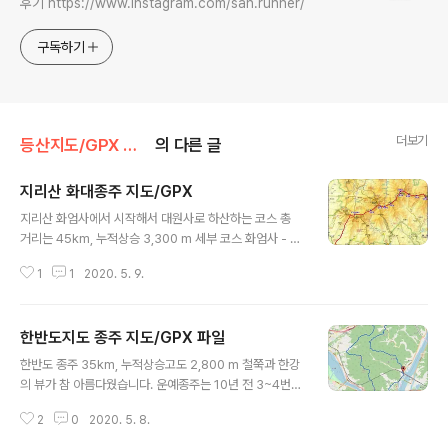
후기 https://www.instagram.com/san.runner/
구독하기
더보기
등산지도/GPX 지도
의 다른 글
지리산 화대종주 지도/GPX
글 내용
지리산 화엄사에서 시작해서 대원사로 하산하는 코스 총
거리는 45km, 누적상승 3,300 m 세부 코스 화엄사 - 노
고단- 삼도봉 - 연하천 - 벽소령 - 세석 - 장터목 - 천왕봉
1
1
2020. 5. 9.
- 써리봉 - 치밭목 - 유평 - 대원사 www.google.com/
maps/d/drive?state=%7B%22ids%22%3A%5
B%221mGc6UUmMBjOYE5Y24CoAD11kecQdL
한반도지도 종주 지도/GPX 파일
OIO%22%5D%2C%22action%22%3A%22ope
글 내용
n%22%2C%22userId%22%3A%22104499015
한반도 종주 35km, 누적상승고도 2,800 m 철쭉과 한강
482431539530%22%7D&usp=sharing 화대종주
의 뷰가 참 아름다웠습니다. 운예종주는 10년 전 3~4번
- Google 내 지도 화대종주 www.google.com 화대종
해봤는데 , 목민심서종주로 길어지고 다시 5km 둘레길이
주 - Google 내 지도 화대종주 www.google.com
2
0
2020. 5. 8.
추가되어 한반도 지도 모양으로 이쁘게 업그레이드 되었습
니다. 총 산행거리는 38km 정도입니다. 3km 알바. 20k