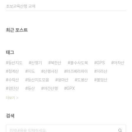
일원 행사내용 ..
초보교육산행 교재
최근 포스트
태그
등산지도
산행기
북한산
불수사도북
GPS
아차산
청계산
지도
산행사진
라즈베리파이
지리산
수락산
등산지도모음
용마산
도봉산
불암산
검단산
등산
야간산행
GPX
더보기
검색