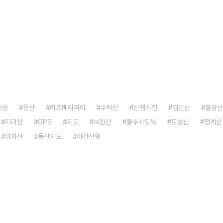
모음
등산
라즈베리파이
수락산
산행사진
검단산
불암산
지리산
GPS
지도
북한산
불수사도북
도봉산
청계산
아차산
등산지도
야간산행