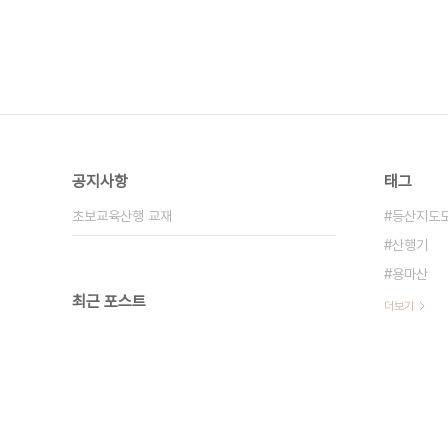
공지사항
태그
초보교육산행 교재
등산지도
산행기
용마산
최근 포스트
더보기