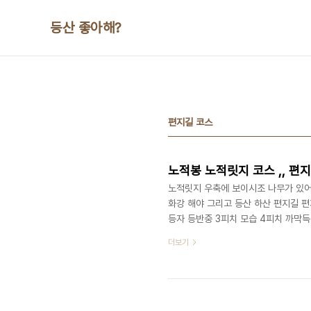
본문 바로가기
등산 좋아해?
편지길 코스
노적봉 노적릿지 코스 ,, 편
노적릿지 우축에 보이시조 나무가 있어
화강 해야 그리고 등산 하산 편지길 편
등자 등반중 3피치 모습 4피치 까막득
3~6피치는 모양새도 같고 그저 걸어
더보기
않지만 높이 100~200m 절벽이니 조
벽교육 받은 초보자도 갈수 있슴 25일
파발 에서 버스타고 704번,34번 북한