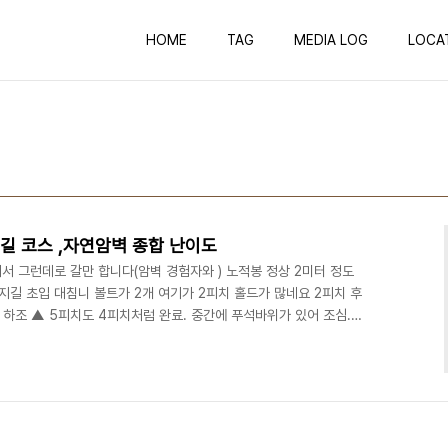
HOME
TAG
MEDIA LOG
LOCA
지길 코스 ,자연암벽 종합 난이도
서 그런데로 갈만 합니다(암벽 경험자와 ) 노적봉 정상 2미터 정도
지길 초입 대침니 볼트가 2개 여기가 2피치 홀드가 많네요 2피치 후
 하조 ▲ 5피치도 4피치처럼 완료. 중간에 푸석바위가 있어 조심.
올라가기만 하면 되는곳. 짠빵처럼 배가불러 아래바닥은 내려다보이지
심한다. 즐거운 편지길 사진 입니다 최고난이도 5.9, 4피치 등반 암
쯤 갈생각 입니다 5.9 난이도 면 중급 이네요 화강암 바위 에서는 구
산성 매표소 에서 내리면 됨 *****자..