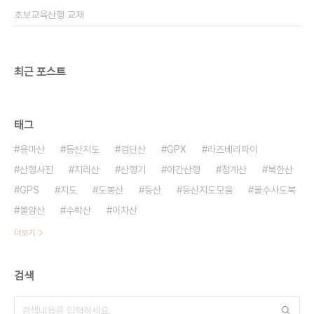
두에 둬야 한다. 즉 무릎을 보호하기 위해서 보조기구
초보교육산행 교재
만을 사용할 경우 주위 근육에 약화로 오히려 저해
요..
최근 포스트
태그
용마산
등산지도
검단산
GPX
라즈베리파이
산행사진
지리산
산행기
야간산행
청계산
북한산
GPS
지도
도봉산
등산
등산지도모음
불수사도북
불암산
수락산
아차산
더보기
검색