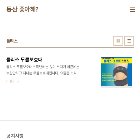
본문 바로가기
등산 좋아해?
툴리스
툴리스 무릎보호대
툴리스 무릎보호대 * 작년에는 많이 쓰다가 최근에는
보관만하고 다니는 무릎보호대입니다. 요즘은 스틱
과 테이핑이 도움이 더 되어 보호대 착용을 안합니다.
더보기
하지만 도움이 되는 장비는 맞는듯 하니 개인 취향에
맞게 사용하시면 될듯 하네요 ^--^ 무릎을 사용하는
여러가지 운동을 복합적으로 하다보니 아무리 튼튼
한 무릎이라도 한계를 느낄 수 있다. 무릎이 강하기
위해서는 선천적인 요소도 중요하고, 다리고 곧게 뻗
어 내려야 함이 무었보다 중요하다고 할 수 있겠다.
운동을 하면서 무릎을 강화 또는 보호하는 여러 대책
을 미리미리 강구할 필요가 있는데, 무조건 보호만 해
공지사항
서도 안되고 무조건 강화만 해서도 안된다는 것을 염