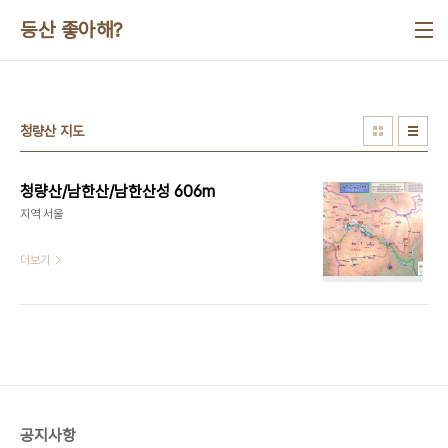
본문 바로가기
등산 좋아해?
청량산 지도
청량산/남한산/남한산성 606m
지역 서울
더보기
공지사항