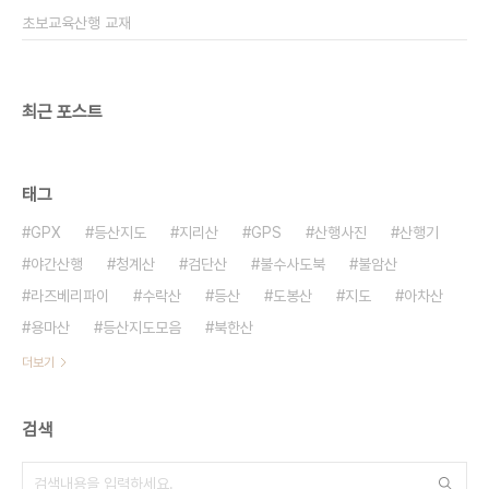
초보교육산행 교재
최근 포스트
태그
GPX
등산지도
지리산
GPS
산행사진
산행기
야간산행
청계산
검단산
불수사도북
불암산
라즈베리파이
수락산
등산
도봉산
지도
아차산
용마산
등산지도모음
북한산
더보기
검색