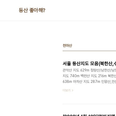
본문 바로가기
등산 좋아해?
천마산
서울 등산지도 모음(북한산,수
관악산 지도 629m 청량산/남한산/남한
지도 740m 백련산 지도 216m 북한
638m 아차산 지도 287m 인왕산,안
618m
더보기