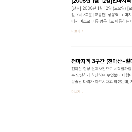
[2008년 1월 12일]천마지
[날짜] 2008년 1월 12일 (토요일
앞 7시 30분 [교통편] 상봉역 -> 
에서 버스로 이동 광릉내로 이동하는 버스 
고개 12:00 -> 40분간 점심 식사 과
더보기
18:20 [참석자] 삼백억의사나이(조경호
다(이미심) 달리자(서원식) 제니(박선미
선(심일선) 산적(김진만) 기수(권기수..
천마지맥 3구간 (천마산~철
천마산 정상 단체사진으로 시작할까합니
두 안전하게 하산하여 무엇보다 다행이
윤슬님 다리가 아프시다고 하셨는데, 지
자가 많고, 산행거리가 길어. 진행상의 
더보기
1330 버스를 타고 구룡터에서 하차하
키장이 있는 백봉산이 보입니다. 자기
장 스키장 리프트가 보이네요. ] 전망좋