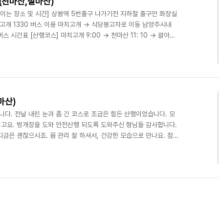
맥(천마산,철마산)
) [모이는 장소 및 시간] 상봉역 5번출구 나가기전 지하철 출구안 화장실
마치고개 1330 버스 이용 마치고개 -> 식당봉고차로 이동 남양주시내
시간표 [산행코스] 마치고개 9:00 -> 천마산 11: 10 -> 괄아리
라리고개 14:30-> 철마산 17:12-> 20분간 휴식 팔야리고개
) james(김병용) 윤슬(민지희) 아~마(송토희) 후니(윤태훈) 겨울바
) 지니(최현진) 아주까리(양동혁) 햇살(서수정) 하느라래(김준호) 일
마산)
다. 전날 내린 눈과 좀 긴 코스로 조금은 힘든 산행이었습니다. 모
고요. 벙개장을 도와 안전산행 되도록 도와주신 형님들 감사합니다.
금은 괜찮으시죠. 몸 관리 잘 하셔서, 건강한 모습으로 만나요. 참석
문제로 많은 사진을 못 남겨드려 죄송합니다. --- 자 시작합니다 ---
여, 도로를 따라 마차고개로 이동. 뒤쪽으로 천마지맥 능선과 서울스
소개하고 장비 정검하고 산행시작. 경사가 조금 심합니다. 천마 스키
은 곳입니다. 이곳에서 막걸리 한잔. 뒤로 남..