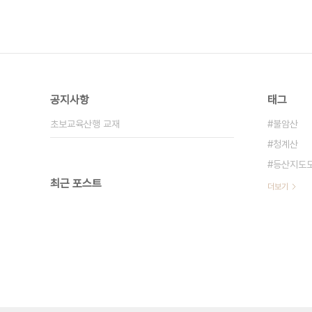
공지사항
태그
초보교육산행 교재
불암산
청계산
등산지도
최근 포스트
더보기