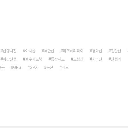
산행사진
아차산
북한산
라즈베리파이
용마산
검단산
야간산행
불수사도북
등산지도
도봉산
지리산
산행기
모음
GPS
GPX
등산
지도