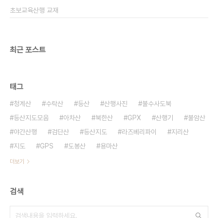
면, 강원 철원 청원읍 고동산 600m 경기 가평 설악
초보교육산행 교재
면, 양평 서종면 ..
최근 포스트
태그
청계산
수락산
등산
산행사진
불수사도북
등산지도모음
아차산
북한산
GPX
산행기
불암산
야간산행
검단산
등산지도
라즈베리파이
지리산
지도
GPS
도봉산
용마산
더보기
검색