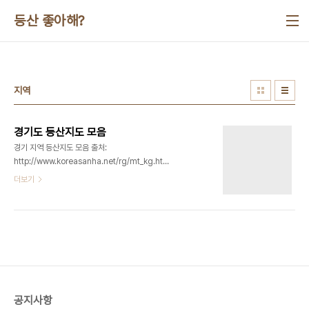
본문 바로가기
등산 좋아해?
지역
경기도 등산지도 모음
경기 지역 등산지도 모음 출처:
http://www.koreasanha.net/rg/mt_kg.htm
가덕산 858m 경기 가평 북면, 강원 춘천 서면 가리
더보기
산 774m 경기 포천 이동면 가학산 220m 경기 광
명 link 각흘산 838m 경기 포천 이동면, 강원 철원
갈말면 갈기산 685m 경기 양평 청운면, 강원 홍천
남면 감악산 675m 경기 파주 적성면, 양주 남면,
연천 전곡읍 강씨봉 830m 경기 포천 일동면, 가평
북면 건지산 411m 경기 용인 원삼면, 이천시 검단산
650m 경기 하남 창우, 광주 동부읍 견치봉
1,120m 경기 포천 이동면, 가평군 계관산 736m
공지사항
경기 가평, 강원 춘천 고대산 832m 경기 연천 신서