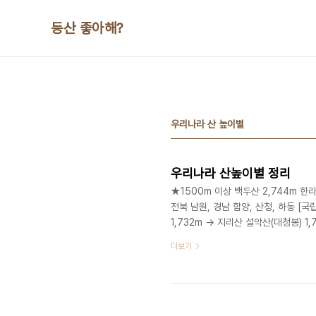
본문 바로가기
등산 좋아해?
우리나라 산 높이별
우리나라 산높이별 정리
★1500m 이상 백두산 2,744m 한라
전북 남원, 경남 함양, 산청, 하동 [국립
1,732m -> 지리산 설악산(대청봉) 1
양, 통천, 고성, 인제군 덕유산 1,614
더보기
홍천 내면, 평창 진부면 함백산 1,573
석포면 [도립공원] 오대산 1,563.4
..