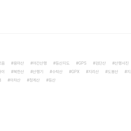
모음
용마산
야간산행
등산지도
GPS
검단산
산행사진
파이
북한산
산행기
수락산
GPX
지리산
도봉산
지
북
아차산
청계산
등산