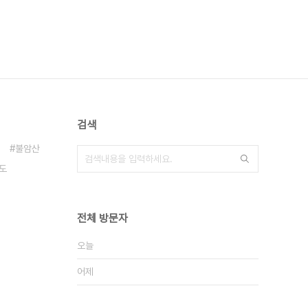
검색
불암산
도
전체 방문자
오늘
어제