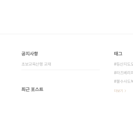
공지사항
태그
초보교육산행 교재
등산지도
라즈베리
불수사도
최근 포스트
더보기