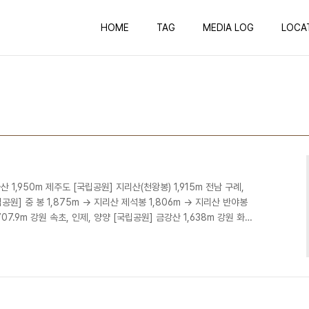
HOME
TAG
MEDIA LOG
LOCA
산 1,950m 제주도 [국립공원] 지리산(천왕봉) 1,915m 전남 구례,
공원] 중 봉 1,875m -> 지리산 제석봉 1,806m -> 지리산 반야봉
,707.9m 강원 속초, 인제, 양양 [국립공원] 금강산 1,638m 강원 화
m 전북 무주, 장수, 경남 거창, 함양 [국립공원] 계방산 1,577m 강원
m 강원 정선 고한읍, 태백 태백산 1,566.7m 강원 태백, 경북 봉화
m강원홍천 내면,평창 진부면,도암면[국립공원] 가리왕산 1,561m 강원