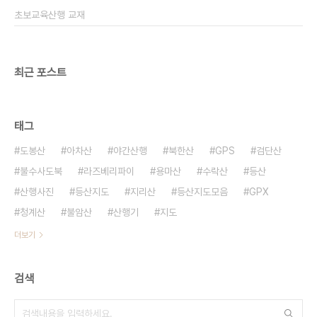
하시는 분이라면 장만해두시면 좋을듯해요~ 나중에
초보교육산행 교재
어느산에 가기 될지..
최근 포스트
태그
도봉산
아차산
야간산행
북한산
GPS
검단산
불수사도북
라즈베리파이
용마산
수락산
등산
산행사진
등산지도
지리산
등산지도모음
GPX
청계산
불암산
산행기
지도
더보기
검색