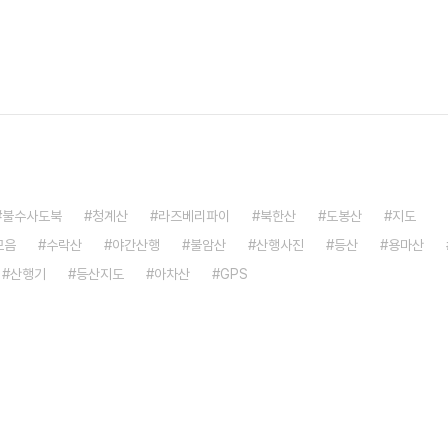
불수사도북
청계산
라즈베리파이
북한산
도봉산
지도
모음
수락산
야간산행
불암산
산행사진
등산
용마산
산행기
등산지도
아차산
GPS