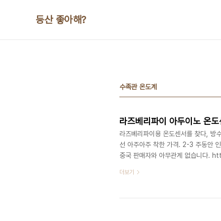
본문 바로가기
등산 좋아해?
수족관 온도계
라즈베리파이 아두이노 온도센
라즈베리파이용 온도센서를 찾다, 방수
선 아주아주 착한 가격. 2-3 주동안
중국 판매자와 아무관계 없습니다. http://
orderId=66739600462047 
더보기
http://gmkt.kr/goUWXs 상품설명 해
--------- Probe DS18B20 temp
서..