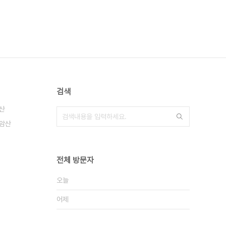
검색
산
암산
전체 방문자
오늘
어제