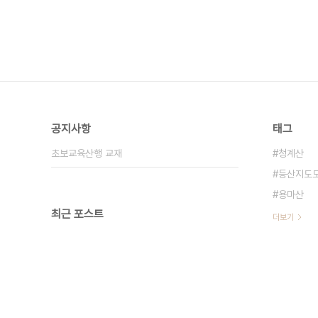
공지사항
태그
초보교육산행 교재
청계산
등산지도
용마산
최근 포스트
더보기