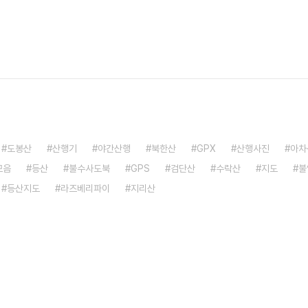
도봉산
산행기
야간산행
북한산
GPX
산행사진
아차
모음
등산
불수사도북
GPS
검단산
수락산
지도
불
등산지도
라즈베리파이
지리산