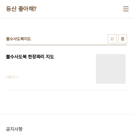
본문 바로가기
등산 좋아해?
불수사도북지도
불수사도북 한장짜리 지도
더보기
공지사항