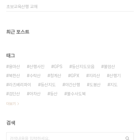
초보교육산행 교재
최근 포스트
태그
용마산
산행사진
GPS
등산지도모음
불암산
북한산
수락산
청계산
GPX
지리산
산행기
라즈베리파이
등산지도
야간산행
도봉산
지도
검단산
아차산
등산
불수사도북
더보기
검색