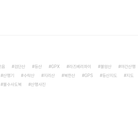
모음
검단산
등산
GPX
라즈베리파이
불암산
야간산행
산행기
수락산
지리산
북한산
GPS
등산지도
지도
불수사도북
산행사진