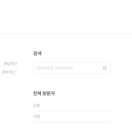
검색
청계산
아차산
전체 방문자
오늘
어제