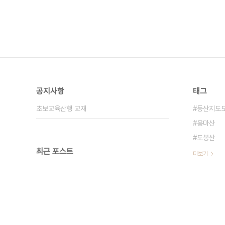
공지사항
태그
초보교육산행 교재
등산지도
용마산
도봉산
최근 포스트
더보기