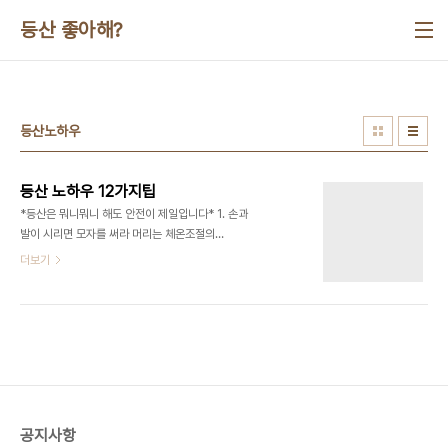
본문 바로가기
등산 좋아해?
등산노하우
등산 노하우 12가지팁
*등산은 뭐니뭐니 해도 안전이 제일입니다* 1. 손과
발이 시리면 모자를 써라 머리는 체온조절의
30%~50%를 담당하고 있다. 보온모자를 쓰지 않
더보기
으면 마치 라지에터같이 열을 외부로 발산시킨다. 몸
은 추워지면 머리와 같이 생명유지에 매우 중요한 부
분을 우선 따듯하게 하기위해 팔이나 다리로 피를 덜
보내게 된다. 바라클라바같은 보온모자는 이러한 작
용이 일어나지 않도록 도와준다. 손과 발의 동상도 결
국 몸 전체의 체온관리를 잘 못할때 신체가 머리와 중
요장기만을 우선적으로 보호하는 시스템이 작동되고
혈액공급이 충분하지 못해 벌어지는 조직의 괴사와
공지사항
한기노출이 겹쳐서 발생한다. 2. 체온을 떨어뜨리는