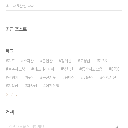
산의 복병들 위로 올라 갈수록 태양에 의해 덥혀진 지
초보교육산행 교재
표에서 멀어지기에 기온이 떨어지는데, 이것을 기온
감률이라고 하..
최근 포스트
태그
지도
수락산
불암산
청계산
도봉산
GPS
불수사도북
라즈베리파이
북한산
등산지도모음
GPX
산행기
등산
등산지도
용마산
검단산
산행사진
지리산
아차산
야간산행
더보기
검색