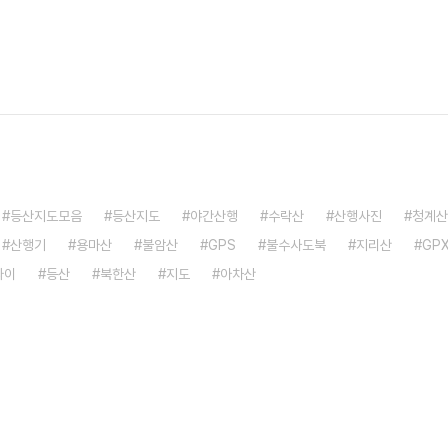
등산지도모음
등산지도
야간산행
수락산
산행사진
청계산
산행기
용마산
불암산
GPS
불수사도북
지리산
GP
파이
등산
북한산
지도
아차산