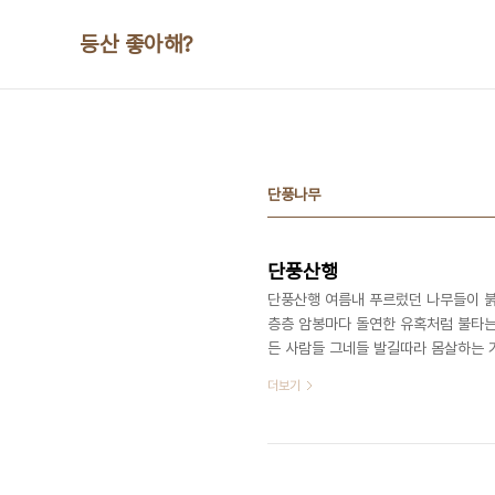
본문 바로가기
등산 좋아해?
단풍나무
단풍산행
단풍산행 여름내 푸르렀던 나무들이 붉
층층 암봉마다 돌연한 유혹처럼 불타는
든 사람들 그네들 발길따라 몸살하는 
람도 타네” (우이동 시인들의 합작시 
더보기
당이 읊은 대로 「초록이 지쳐 단풍드는
오색물을 들인다. 단풍하면 누구나 고
마등령, 만경대, 대청봉, 화채봉 오대