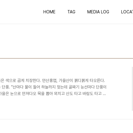
HOME
TAG
MEDIA LOG
LOCA
은 색으로 곱게 치장한다. 만산홍엽, 가을산이 붉디붉게 타오른다.
 단풍. "산마다 물이 들어 하늘까지 젖는데 골짜기 능선마다 단풍이
가을은 눈으로 만져다오 목을 뽑아 외치고 산도 타고 바람도 타고 사
'북한산 단풍'중에서) 한반도 곳곳의 높고 낮은 봉우리 봉우리들로.. 미
」 계절. 제 스스로 때를 알아 산마다 골마다 갈색 붉은색 노란색으로
개를 끄덕이는 명소중의 명소들이 있다. 가장 먼저 떠오르는 설악산의
산의 월정사~상원사 구간, 치악산의 구룡사 계곡..