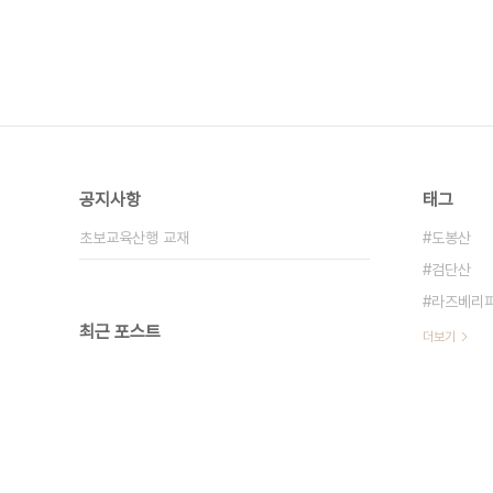
공지사항
태그
초보교육산행 교재
도봉산
검단산
라즈베리
최근 포스트
더보기