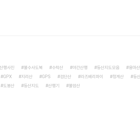
산행사진
불수사도북
수락산
야간산행
등산지도모음
용마산
GPX
지리산
GPS
검단산
라즈베리파이
청계산
등
도봉산
등산지도
산행기
불암산