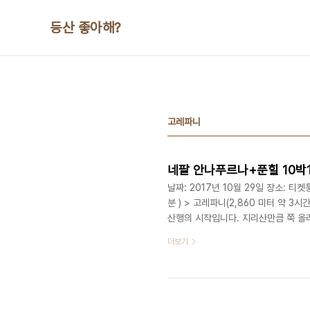
본문 바로가기
등산 좋아해?
고레파니
날짜: 2017년 10월 29일 장소: 티켓퉁
분 ) > 고레파니(2,860 미터 약 3
산행의 시작입니다. 지리산만큼 쭉 올
다. 머리가 띵하고 밤자기게 힘들어집
더보기
해서 생활 용품을 이동합니다. 당나귀
지만 힘들텐데 고맙기도 하고 고생이 
는 오륜 산행회 분들입니다. 고레파니에