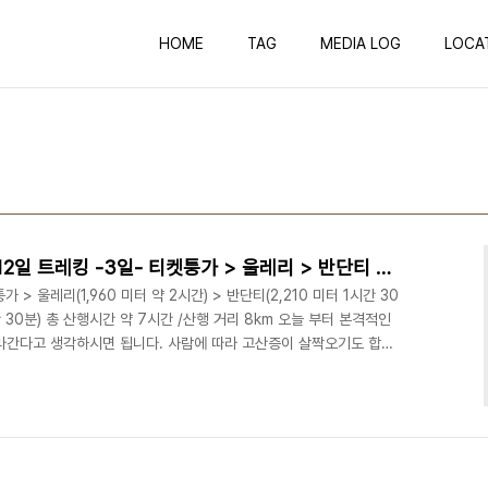
HOME
TAG
MEDIA LOG
LOCA
네팔 안나푸르나+푼힐 10박12일 트레킹 -3일- 티켓퉁가 > 울레리 > 반단티 > 고레파니
가 > 울레리(1,960 미터 약 2시간) > 반단티(2,210 미터 1시간 30
시간 30분) 총 산행시간 약 7시간 /산행 거리 8km 오늘 부터 본격적인
라간다고 생각하시면 됩니다. 사람에 따라 고산증이 살짝오기도 합니
니다. 롯지에서 산골 마을의 경치를 보실수 있습니다. 당나귀를 이용
를 보시면 안전을 위해 길을 비켜주시기 바랍니다. 말 못하는 짐승이
많네요. 롯지에서의 뷰가 점점 좋아집니다. 같이 산행하신 잠실에 있
 도착했습니다. 이곳에서 ..