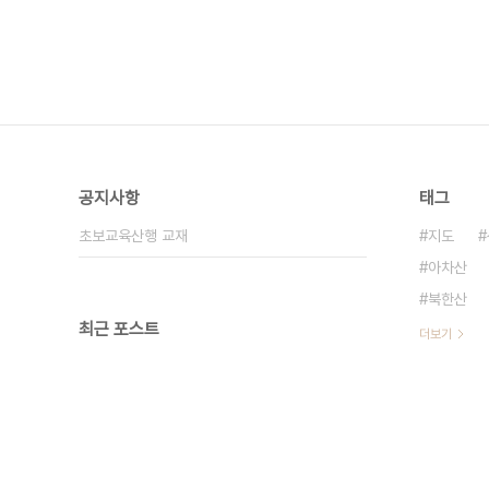
공지사항
태그
초보교육산행 교재
지도
아차산
북한산
최근 포스트
더보기