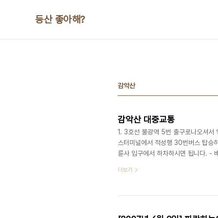
본문 바로가기
등산 좋아해?
감악산
감악산 대중교통
1. 3호선 불광역 5번 출구로나오셔
스터미널에서 적성행 30번버스 탑승하
륜사 입구에서 하차하시면 됩니다. -
세히 알수있습니다. - http://www.gbi
더보기