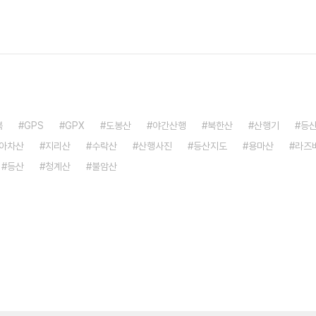
북
GPS
GPX
도봉산
야간산행
북한산
산행기
등
아차산
지리산
수락산
산행사진
등산지도
용마산
라즈
등산
청계산
불암산