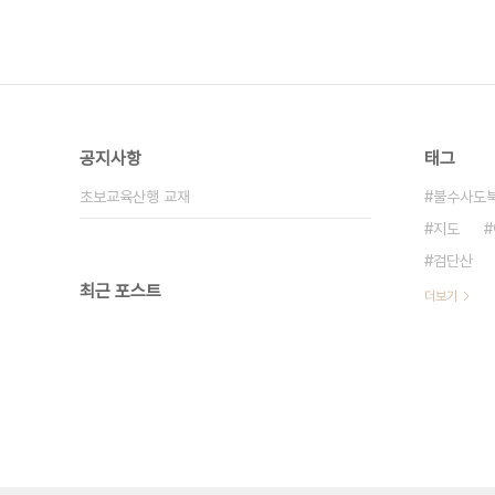
공지사항
태그
초보교육산행 교재
불수사도
지도
검단산
최근 포스트
더보기