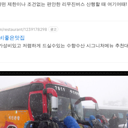
떤 제한이나 조건없는 편안한 리무진버스 산행할 때 여기어때!
om/restaurant/1239178298
광고
비좋은맛집
 가성비있고 저렴하게 드실수있는 수향수산 시그니처메뉴 추천