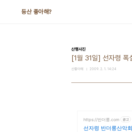
본문 바로가기
등산 좋아해?
산행사진
[1월 31일] 선자령 
산좋아해
2009. 2. 1. 14:24
https://반더룽.com
광고
선자령 반더룽산악