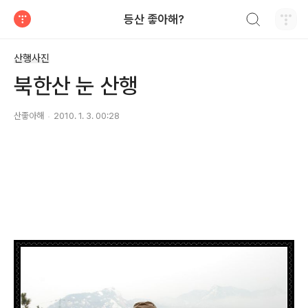
검색하기
등산 좋아해?
티스토리
산행사진
북한산 눈 산행
산좋아해
2010. 1. 3. 00:28