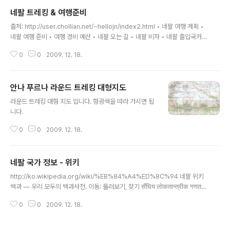
랑탕히말 트레킹, 래프팅 13박14일 9 랑탕히말, 코사인쿤드, 헬람부 트레킹 (지
네팔 트레킹 & 여행준비
도 포함) 16박17일 10 에베레스트 칼라파타르 트레킹 16박17일 11 에베레스
글 내용
트 일주 트레킹 (지도 포함) 22박23일 12 안나푸르나 라운드 트레킹 (지도 포
출처: http://user.chollian.net/~hellojn/index2.html • 네팔 여행 계획 •
함) 26박27일 ※..
네팔 여행 준비 • 여행 경비 예산 • 네팔 오는 길 • 네팔 비자 • 네팔 출입국카드
• 트레킹이란? • 트레킹 지역 • 트레킹 일반 상식 • 트레킹 일정표 • 트레킹 여
0
0
2009. 12. 18.
행기 • 트레킹 준비물 • 주요 준비물 사진 • 고산병을 이기자 • 네팔 주요 관광
지 • 카트만두 맛 집 • 네팔/한국 다른점 • 네팔 여행 SOS • 자주하는 질문 •
네팔 일반 개요 • 네팔 화폐 • 교통 / 기후,의복 • 숙식 / 쇼핑,물가 • 네팔의 축
안나 푸르나 라운드 트레킹 대형지도
제 • 국기 및 국가
글 내용
라운드 트레킹 대형 지도 입니다. 형광색을 따라 가시면 됩
니다.
0
0
2009. 12. 18.
네팔 국가 정보 - 위키
글 내용
http://ko.wikipedia.org/wiki/%EB%84%A4%ED%8C%94 네팔 위키
백과 ― 우리 모두의 백과사전. 이동: 둘러보기, 찾기 सँघिय लोकतान्त्रीक गणत
न्त्र नेपाल (국기) (국장) 표어: जननी जन्मभूमिष्च स्वर्गादपि गरियसि (어머니와 모국
0
0
2009. 12. 18.
의 대지는 천국보다도 좋다.) 국가: 백송이의 꽃 수도 카트만두 27°42′N 85°1
9′E 공용어 네팔어 정부 형태 대통령 부통령 총리 공화제 람 바란 야다브 파르마
난드 자 푸시파 카말 다할 독립 • 왕정 수립 • 과도정부 수립 • 공화정 수립 17