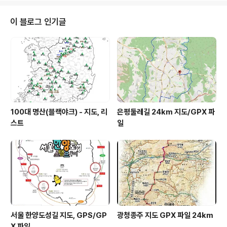
68년 12월 21일 2007년 1월 15일 2008년 5월 28일 면적 • 전체 • 내수면
비율 147,181km² (93위) 2.8% 인구 • 2..
이 블로그 인기글
100대 명산(블랙야크) - 지도, 리
은평둘레길 24km 지도/GPX 파
스트
일
서울 한양도성길 지도, GPS/GP
광청종주 지도 GPX 파일 24km
X 파일