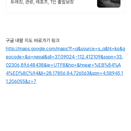
트레킹, 관광, 레포츠, 1인 출발보장
구글 네팔 지도 바로가기 링크
http://maps.google.com/maps?f=q&source=s_q&hl=ko&g
eocode=&q=nepal&sll=37.09024,-112.412109&sspn=33.
02306,89.648438&ie=UTF8&hq=&hnear=%EB%84%A
4%ED%8C%94&ll=28.17856,84.726563&spn=4.58945,1
1.206055&z=7