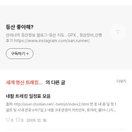
로그 정보
등산 좋아해?
산러너의 등산정보 블로그-등산 지도 . GPX , 등산장비,산행
후기 https://www.instagram.com/san.runner/
구독하기
더보기
세계 명산 트래킹/트래킹 정보
의 다른 글
네팔 트레킹 일정표 모음
글 내용
출처: http://user.chollian.net/~hellojn/index2.html 번 호 내 용 일 정 1
골프 및 시내 관광 6박7일 2 네팔 3대 관광지 카트만두, 포카라, 룸비니 (지도
포함) 7박8일 3 안나푸르나 푼힐전망대 트레킹 8박9일 4 카트만두, 포카라,
0
0
2009. 12. 18.
치트완 사파리 8박9일 5 카트만두, 포카라 지역 핵심 관광 9박10일 6 랑탕히
말 트레킹 11박12일 7 안나푸르나 베이스캠프 트레킹 (지도 포함) 12박13일 8